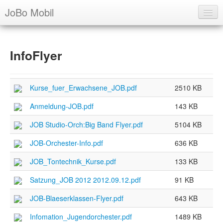
JoBo Mobil
Über uns
InfoFlyer
Ausbildung
Archiv
Kurse_fuer_Erwachsene_JOB.pdf
2510 KB
Übersicht
Anmeldung-JOB.pdf
143 KB
Info
JOB Studio-Orch:Big Band Flyer.pdf
5104 KB
Presse
JOB-Orchester-Info.pdf
636 KB
Foto Alben
JOB_Tontechnik_Kurse.pdf
133 KB
Artikel
Satzung_JOB 2012 2012.09.12.pdf
91 KB
Termine
JOB-Blaeserklassen-Flyer.pdf
643 KB
Login
Infomation_Jugendorchester.pdf
1489 KB