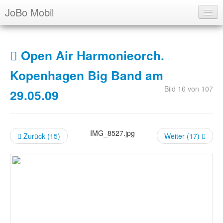
JoBo Mobil
Über uns
Open Air Harmonieorch.
Ausbildung
Kopenhagen Big Band am
Archiv
Bild 16 von 107
29.05.09
Übersicht
Info
Presse
IMG_8527.jpg
Zurück (15)
Weiter (17)
Foto Alben
Artikel
Termine
Login