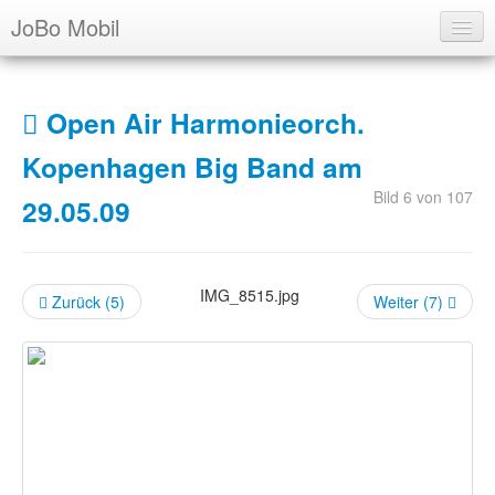
JoBo Mobil
Über uns
Open Air Harmonieorch.
Ausbildung
Kopenhagen Big Band am
Archiv
Bild 6 von 107
29.05.09
Übersicht
Info
Presse
IMG_8515.jpg
Zurück (5)
Weiter (7)
Foto Alben
Artikel
Termine
Login