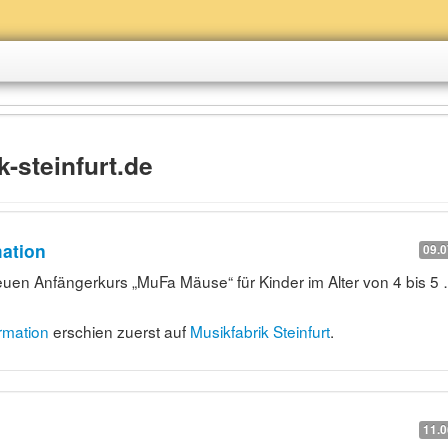
-steinfurt.de
ation
09.0
en Anfängerkurs „MuFa Mäuse“ für Kinder im Alter von 4 bis 5
rmation
erschien zuerst auf
Musikfabrik Steinfurt
.
11.0