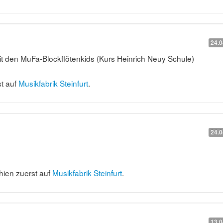
24.0
 den MuFa-Blockflötenkids (Kurs Heinrich Neuy Schule)
t auf
Musikfabrik Steinfurt
.
24.0
hien zuerst auf
Musikfabrik Steinfurt
.
13.0